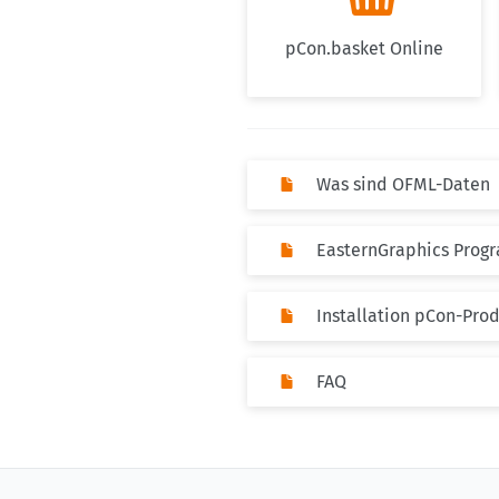
pCon.basket Online
Was sind OFML-Daten
EasternGraphics Pro
Installation pCon-Pro
FAQ