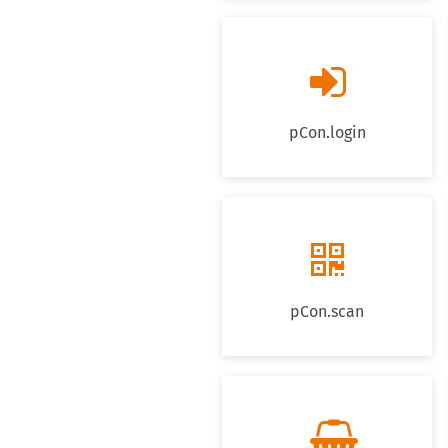

pCon.login

pCon.scan
