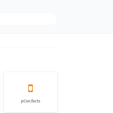

pCon.facts