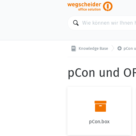

Knowledge Base
pCon 
pCon und O

pCon.box