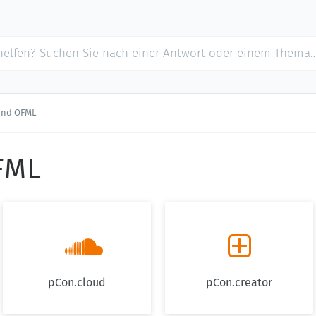
und OFML
FML


pCon.cloud
pCon.creator