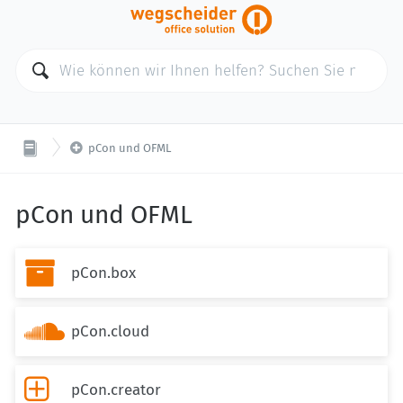

pCon und OFML
pCon und OFML

pCon.box

pCon.cloud

pCon.creator